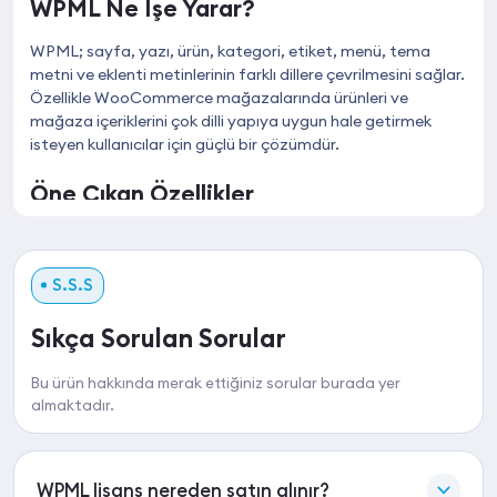
WPML Ne İşe Yarar?
WPML; sayfa, yazı, ürün, kategori, etiket, menü, tema
metni ve eklenti metinlerinin farklı dillere çevrilmesini sağlar.
Özellikle WooCommerce mağazalarında ürünleri ve
mağaza içeriklerini çok dilli yapıya uygun hale getirmek
isteyen kullanıcılar için güçlü bir çözümdür.
Öne Çıkan Özellikler
WordPress siteler için çoklu dil desteği
Sayfa, yazı, ürün, kategori ve menü çevirileri
S.S.S
WooCommerce ürünlerini çok dilli hale getirme
Tema ve eklenti metinlerini çevirme desteği
Sıkça Sorulan Sorular
Dil geçiş alanlarıyla kullanıcı dostu gezinme
Uluslararası SEO altyapısını destekleyen yapı
Bu ürün hakkında merak ettiğiniz sorular burada yer
Kurumsal, blog, hizmet ve e-ticaret siteleri için uygun
almaktadır.
kullanım
Neden WPML Lisans Satın Almalısınız?
WPML lisans nereden satın alınır?
WPML lisans satın alarak
WordPress sitenizi farklı dillere