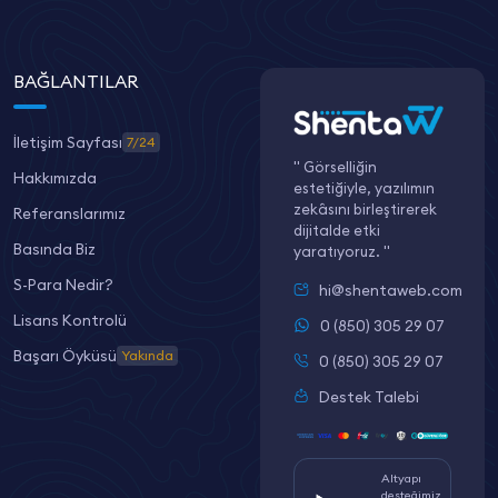
BAĞLANTILAR
İletişim Sayfası
7/24
" Görselliğin
Hakkımızda
estetiğiyle, yazılımın
zekâsını birleştirerek
Referanslarımız
dijitalde etki
Basında Biz
yaratıyoruz. "
S-Para Nedir?
hi@shentaweb.com
Lisans Kontrolü
0 (850) 305 29 07
Başarı Öyküsü
Yakında
0 (850) 305 29 07
Destek Talebi
Altyapı
desteğimiz