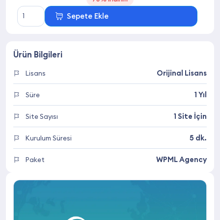
WPML
Sepete Ekle
Lisans
Satın
Al
Ürün Bilgileri
–
WordPress
Orijinal Lisans
Lisans
Çoklu
Dil
1 Yıl
Süre
Eklentisi
adet
1 Site İçin
Site Sayısı
5 dk.
Kurulum Süresi
WPML Agency
Paket