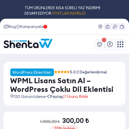
TÜM ÜRÜNLERDE KISA SÜRELİ YAZ İNDİRİMİ
DEVAM EDİYOR
FİYATLAR İNDİRİLDİ
Blog
Kampanyalar
0
0
WordPress Eklentileri
5.0 (1 Değerlendirme)
5 üzerinden
WPML Lisans Satın Al –
5.00
oy
aldı
WordPress Çoklu Dil Eklentisi
120 Görüntüleme
Paylaş
Ürünü Bildir
300,00
₺
1.000,00
₺
70% İndirim