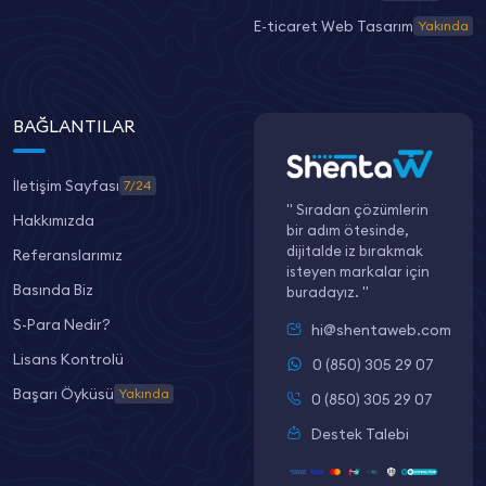
E-ticaret Web Tasarım
Yakında
BAĞLANTILAR
İletişim Sayfası
7/24
" Sıradan çözümlerin
Hakkımızda
bir adım ötesinde,
dijitalde iz bırakmak
Referanslarımız
isteyen markalar için
Basında Biz
buradayız. "
S-Para Nedir?
hi@shentaweb.com
Lisans Kontrolü
0 (850) 305 29 07
Başarı Öyküsü
Yakında
0 (850) 305 29 07
Destek Talebi