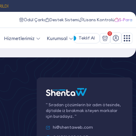
RİLDİ
Ödül Çarkı
Destek Sistemi
Lisans Kontrolü
S-Para
0
Hizmetlerimiz
Kurumsal
Teklif Al
" Sıradan çözümlerin bir adım ötesinde,
dijitalde iz bırakmak isteyen markalar
için buradayız. "
hi@shentaweb.com