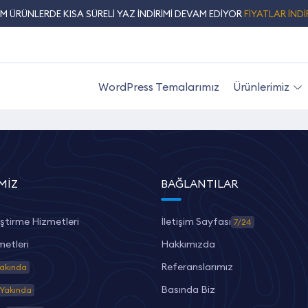
M ÜRÜNLERDE KISA SÜRELİ YAZ İNDİRİMİ DEVAM EDİYOR
FİYATLAR İNDİ
WordPress Temalarımız
Ürünlerimiz
MIZ
BAĞLANTILAR
ştirme Hizmetleri
İletişim Sayfası
7/24
metleri
Hakkımızda
Referanslarımız
akında
Basında Biz
Yakında