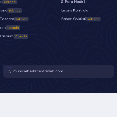
me
S-Para Nedir?
Yakında
yonu
Lisans Kontrolü
Yakında
Tasarım
Başarı Öyküsü
Yakında
Yakında
rım
Yakında
 Tasarım
Yakında
muhasebe@shentaweb.com