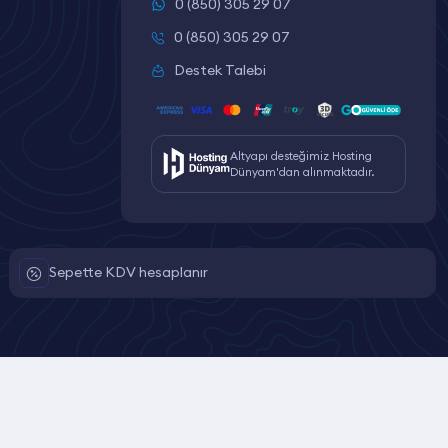
0 (850) 305 29 07
0 (850) 305 29 07
Destek Talebi
Altyapı desteğimiz Hosting
Dünyam'dan alınmaktadır.
Sepette KDV hesaplanır