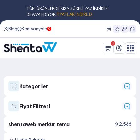
TÜM ÜRÜNLERDE KISA SÜRELİ YAZ İNDİRİMİ
DEVAM EDİYOR
FİYATLAR İNDİRİLDİ
Blog
Kampanyalar
0
0
Kategoriler
Tüm Ürünlerimiz
17
Fiyat Filtresi
Hizmetlerimiz
2
shentaweb merkür tema
2.566
Tema Modülleri
1
WordPress Eklentileri
9