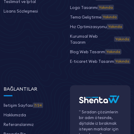
Teslimat ve İptal
Logo Tasarımı
Yakında
Lisans Sözleşmesi
Tema Geliştirme
Yakında
Hız Optimizasyonu
Yakında
Kurumsal Web
Yakında
Tasarım
Blog Web Tasarım
Yakında
E-ticaret Web Tasarım
Yakında
BAĞLANTILAR
İletişim Sayfası
7/24
" Sıradan çözümlerin
Hakkımızda
bir adım ötesinde,
dijitalde iz bırakmak
Referanslarımız
isteyen markalar için
Basında Biz