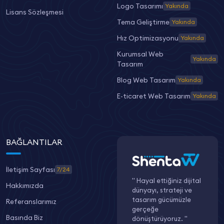
Logo Tasarımı
Yakında
Lisans Sözleşmesi
Tema Geliştirme
Yakında
Hız Optimizasyonu
Yakında
Kurumsal Web
Yakında
Tasarım
Blog Web Tasarım
Yakında
E-ticaret Web Tasarım
Yakında
BAĞLANTILAR
İletişim Sayfası
7/24
" Hayal ettiğiniz dijital
Hakkımızda
dünyayı, strateji ve
tasarım gücümüzle
Referanslarımız
gerçeğe
Basında Biz
dönüştürüyoruz. "