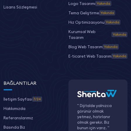
Logo Tasarımı
Yakında
Lisans Sözleşmesi
Tema Geliştirme
Yakında
Hız Optimizasyonu
Yakında
Kurumsal Web
Yakında
Tasarım
Blog Web Tasarım
Yakında
E-ticaret Web Tasarım
Yakında
BAĞLANTILAR
İletişim Sayfası
7/24
" Dijitalde yalnızca
Hakkımızda
görünür olmak
yetmez, hatırlanır
Referanslarımız
olmak gerekir. Biz
Basında Biz
bunun için varız. "